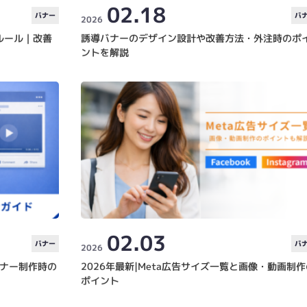
02.18
バナー
バ
2026
ルール｜改善
誘導バナーのデザイン設計や改善方法・外注時のポ
ントを解説
02.03
バナー
バ
2026
バナー制作時の
2026年最新|Meta広告サイズ一覧と画像・動画制
ポイント