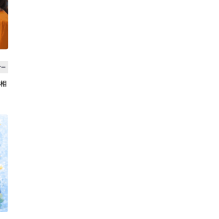
ナー
用相